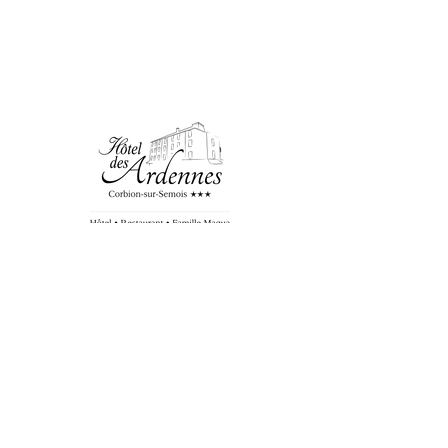
L'HÔTEL ET LE RESTAURANT SONT
OUVERTS TOUS LES JOURS DE
L'ANNÉE MIDI ET SOIR
Fermé du 14 au 23 août 2026 (inclus) et du
02/01/2027 au 18/03/2027
S'ABONNER À NOTRE NEWSLETTER
S'ABONNER
OFFRIR UN BON À CEUX QUE VOUS AIMEZ
OFFRIR UN CHÈQUE-CADEAU