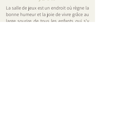
La salle de jeux est un endroit où règne la
bonne humeur et la joie de vivre grâce au
large sourire de tous les enfants qui s'y
amusent de longues heures durant.
Différents jeux sont proposés pour ne
jamais s'ennuyer.
TERRAIN DE
BOWLING
La réputation de notre jeu de quilles
extérieur n'est plus à faire. Il a été témoin
de nombreux affrontements, plus épiques
les uns que les autres. Mais au final, c'est
toujours la bonne humeur qui l'emporte.