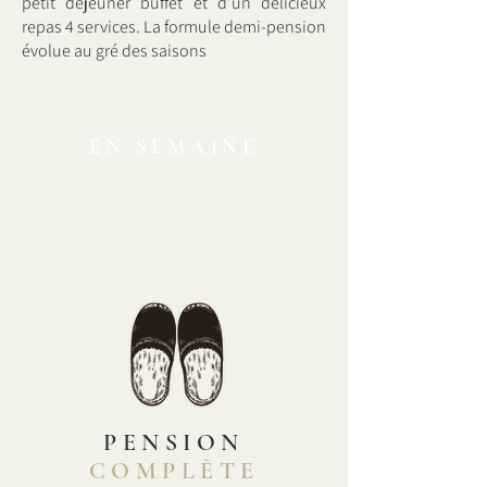
petit déjeuner buffet et d’un délicieux
repas 4 services. La formule demi-pension
évolue au gré des saisons
EN SEMAINE
3 nuits = -5%
à partir de 4 nuits = - 8%
PENSION
COMPLÈTE