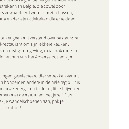
streken van België, die zowel door
ers gewaardeerd wordt om zijn bossen,
una en de vele activiteiten die er te doen
aten er geen misverstand over bestaan: ze
-restaurant om zijn lekkere keuken,
s en rustige omgeving, maar ook om zijn
 in het hart van het Ardense bos en zijn
ingen geselecteerd die vertrekken vanuit
ijn honderden andere in de hele regio. Er is
ieuwe energie op te doen, fit te blijven en
komen met de natuur en met jezelf. Dus
trek je wandelschoenen aan, pak je
p avontuur!