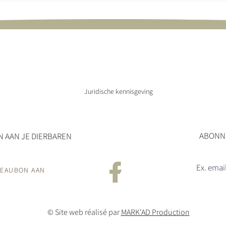
RESTAURANT ZIJN DAGELIJKS GEOPEND VOOR 
 14 tot en met 23 augustus 2026 en van 2 januari tot en met 1
Juridische kennisgeving
ABONNE
 AAN JE DIERBAREN
DEAUBON AAN
© Site web réalisé par
MARK'AD Production