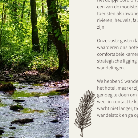
een van de mooiste 
toeristen als inwon
rivieren, heuvels, fa
zijn.
Onze vaste gasten l
waarderen ons hotel
comfortabele kamer
strategische ligging
wandelingen.
We hebben 5 wandel
het hotel, maar er z
genoeg te doen om n
weer in contact te 
wacht niet langer, 
wandelstok en ga o