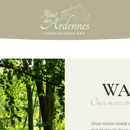
WA
Onze mooie stre
Onze mooie streek e
Het dorpje Corbion 