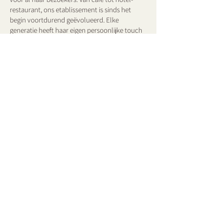
restaurant, ons etablissement is sinds het
begin voortdurend geëvolueerd. Elke
generatie heeft haar eigen persoonlijke touch
toegevoegd.
Nu is het de vijfde generatie die de fakkel
overneemt en het instituut Hôtel des
Ardennes eer aandoet.
Ontdek onze geschiedenis