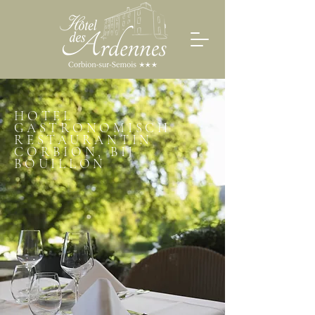
HOTEL
GASTRONOMISCH
RESTAURANTIN
CORBION, BIJ
BOUILLON