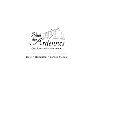
DAGELIJKS GEOPEND VOOR LUNCH
EN DINER
Gesloten van 14 tot en met 23 augustus 2026 en
van 2 januari tot en met 18 maart 2027.
ABONNEER OP ONZE NIEUWSBRIEF
ABONNEREN
GEEF EEN CADEAUBON AAN JE DIERBAREN
BIED EEN CADEAUBON AAN