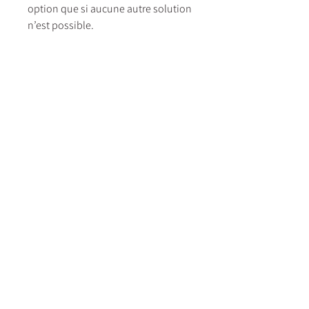
option que si aucune autre solution
n’est possible.
HET HOTEL EN RESTAURANT ZIJN
DAGELIJKS GEOPEND VOOR LUNCH
EN DINER
Gesloten van 14 tot en met 23 augustus 2026 en
van 2 januari tot en met 18 maart 2027.
ABONNEER OP ONZE NIEUWSBRIEF
ABONNEREN
GEEF EEN CADEAUBON AAN JE DIERBAREN